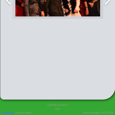
1008388
bezoekers
login
website maken
laatste wijziging: 09-07-2026